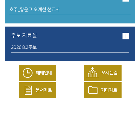
호주_황운고,오계현 선교사
주보 자료실
2026.8.2주보
20260801 월삭 새벽 기도회 / 우리는 실패하지만, 우리의 목자는 실패하지 않으십니다
특별집회
김종균 담임목사