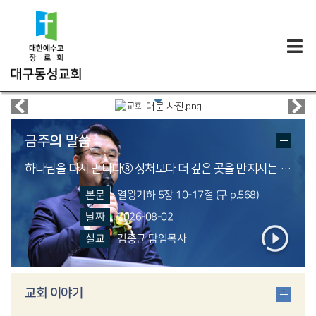
금주의 말씀
하나님을 다시 만나다⑧ 상처보다 더 깊은 곳을 만지시는 하나님
본문
열왕기하 5장 10-17절 (구 p.568)
날짜
2026-08-02
설교
김종균 담임목사
교회 이야기